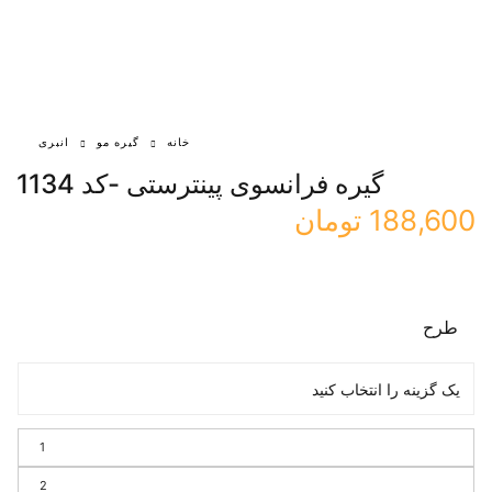
خانه
گیره مو
انبری
گیره فرانسوی پینترستی -کد 1134
188,600
تومان
طرح
1
2