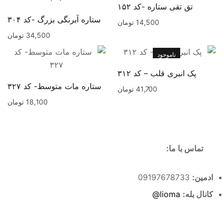
تق تقی ستاره -کد ۱۵۲
ستاره آبرنگی بزرگ -کد ۳۰۴
14,500
تومان
34,500
تومان
ناموجود
پک انبری قلب – کد ۳۱۲
ستاره مات متوسط- کد ۳۲۷
41,700
تومان
18,100
تومان
تماس با ما:
ادمین:
09197678733
کانال بله:
lioma@