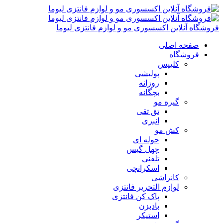
فروشگاه آنلاین اکسسوری مو و لوازم فانتزی لیوما
صفحه اصلی
فروشگاه
کلیپس
پولیشی
روزانه
بچگانه
گیره مو
تق تقی
انبری
کش مو
حوله ای
چهل گیس
تلفنی
اسکرانچی
کانزاشی
لوازم التحریر فانتزی
پاک کن فانتزی
بادبزن
استیکر