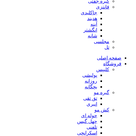
گیره جفتی
فانتزی
جاکلیدی
هدبند
آینه
انگشتر
شانه
مجلسی
تل
صفحه اصلی
فروشگاه
کلیپس
پولیشی
روزانه
بچگانه
گیره مو
تق تقی
انبری
کش مو
حوله ای
چهل گیس
تلفنی
اسکرانچی