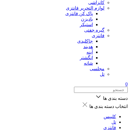
کانزاشی
لوازم التحریر فانتزی
پاک کن فانتزی
بادبزن
استیکر
گیره جفتی
فانتزی
جاکلیدی
هدبند
آینه
انگشتر
شانه
مجلسی
تل
0
دسته بندی ها
انتخاب دسته بندی ها
کلیپس
تل
فانتزی