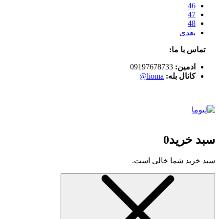
46
47
48
بعدی
تماس با ما:
ادمین:
09197678733
کانال بله:
lioma@
سبد خرید
0
سبد خرید شما خالی است.