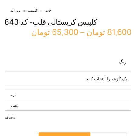
خانه
کلیپس
روزانه
کلیپس کریستالی قلب- کد 843
81,600
تومان
–
65,300
تومان
رنگ
تیره
روشن
صاف