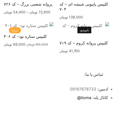
کلیپس پاپیونی شیشه ای – کد
پروانه شعمی بزرگ – کد ۷۲۶
۷۰۴
72,600
تومان
–
54,400
تومان
138,000
تومان
ناموجود
حراج!
کلیپس ستاره نود- کد ۴۰۶
کلیپس پروانه کروم – کد ۷۱۹
89,000
تومان
69,000
تومان
41,700
تومان
تماس با ما:
ادمین:
09197678733
کانال بله:
lioma@