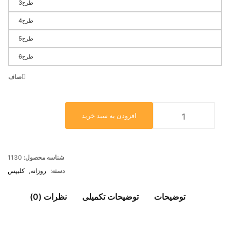
طرح3
طرح4
طرح5
طرح6
صاف
افزودن به سبد خرید
شناسه محصول:
1130
دسته:
روزانه
,
کلیپس
توضیحات
توضیحات تکمیلی
نظرات (0)