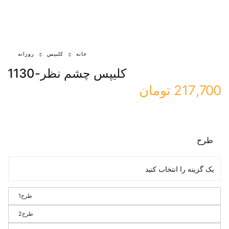
خانه
کلیپس
روزانه
کلیپس چشم نظر-1130
217,700
تومان
طرح
طرح1
طرح2