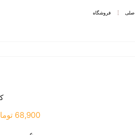
صلی
فروشگاه
کل
68,900
توما