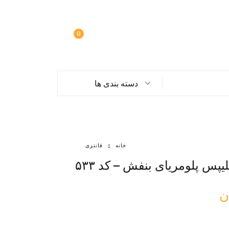
0
دسته بندی ها
خانه
فانتزی
یپس پلومریای بنفش – کد ۵۳۳
ن