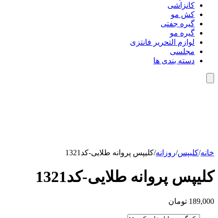
کانزاشی
کش مو
گیره جفتی
گیره مو
لوازم التحریر فانتزی
مجلسی
دسته بندی ها
خانه
/
کلیپس
/
روزانه
/
کلیپس پروانه طلایی-کد1321
کلیپس پروانه طلایی-کد1321
189,000
تومان