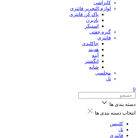
کانزاشی
لوازم التحریر فانتزی
پاک کن فانتزی
بادبزن
استیکر
گیره جفتی
فانتزی
جاکلیدی
هدبند
آینه
انگشتر
شانه
مجلسی
تل
0
دسته بندی ها
انتخاب دسته بندی ها
کلیپس
تل
فانتزی