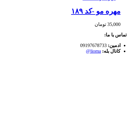
مهره مو -کد ۱۸۹
35,000
تومان
تماس با ما:
ادمین:
09197678733
کانال بله:
lioma@
سبد خرید
0
سبد خرید شما خالی است.