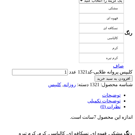
مشکی
قهوه ای
نسکافه ای
رنگ
کالباسی
کرم
کرم تیره
صاف
کلیپس پروانه طلایی-کد1321 عدد
افزودن به سبد خرید
شناسه محصول:
1321
دسته:
روزانه
,
کلیپس
توضیحات
توضیحات تکمیلی
نظرات (0)
اندازه این محصول 7سانت است.
رنگ
مشکی, قهوه ای, نسکافه ای, کالباسی, کرم, کرم تیره