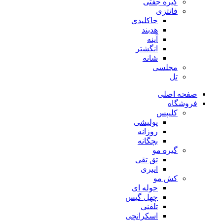
گیره جفتی
فانتزی
جاکلیدی
هدبند
آینه
انگشتر
شانه
مجلسی
تل
صفحه اصلی
فروشگاه
کلیپس
پولیشی
روزانه
بچگانه
گیره مو
تق تقی
انبری
کش مو
حوله ای
چهل گیس
تلفنی
اسکرانچی