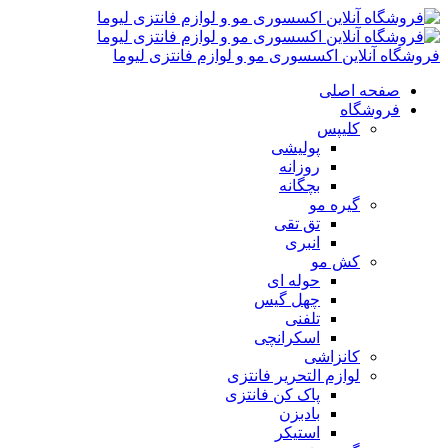
فروشگاه آنلاین اکسسوری مو و لوازم فانتزی لیوما
صفحه اصلی
فروشگاه
کلیپس
پولیشی
روزانه
بچگانه
گیره مو
تق تقی
انبری
کش مو
حوله ای
چهل گیس
تلفنی
اسکرانچی
کانزاشی
لوازم التحریر فانتزی
پاک کن فانتزی
بادبزن
استیکر