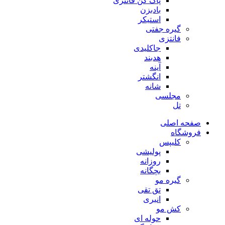
پاک کن فانتزی
بادبزن
استیکر
گیره جفتی
فانتزی
جاکلیدی
هدبند
آینه
انگشتر
شانه
مجلسی
تل
صفحه اصلی
فروشگاه
کلیپس
پولیشی
روزانه
بچگانه
گیره مو
تق تقی
انبری
کش مو
حوله ای