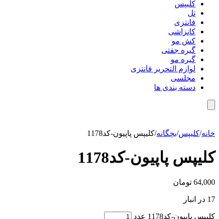
کلیپس
تل
فانتزی
کانزاشی
کش مو
گیره جفتی
گیره مو
لوازم التحریر فانتزی
مجلسی
دسته بندی ها
خانه
/
کلیپس
/
بچگانه
/
کلیپس پاپیون-کد1178
کلیپس پاپیون-کد1178
64,000
تومان
17 در انبار
کلیپس پاپیون-کد1178 عدد