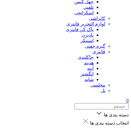
چهل گیس
تلفنی
اسکرانچی
کانزاشی
لوازم التحریر فانتزی
پاک کن فانتزی
بادبزن
استیکر
گیره جفتی
فانتزی
جاکلیدی
هدبند
آینه
انگشتر
شانه
مجلسی
تل
0
دسته بندی ها
انتخاب دسته بندی ها