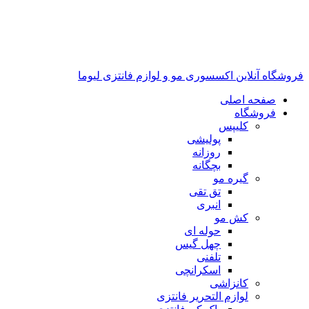
فروشگاه آنلاین اکسسوری مو و لوازم فانتزی لیوما
صفحه اصلی
فروشگاه
کلیپس
پولیشی
روزانه
بچگانه
گیره مو
تق تقی
انبری
کش مو
حوله ای
چهل گیس
تلفنی
اسکرانچی
کانزاشی
لوازم التحریر فانتزی