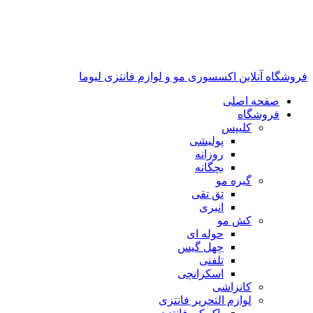
فروشگاه آنلاین اکسسوری مو و لوازم فانتزی لیوما
صفحه اصلی
فروشگاه
کلیپس
پولیشی
روزانه
بچگانه
گیره مو
تق تقی
انبری
کش مو
حوله ای
چهل گیس
تلفنی
اسکرانچی
کانزاشی
لوازم التحریر فانتزی