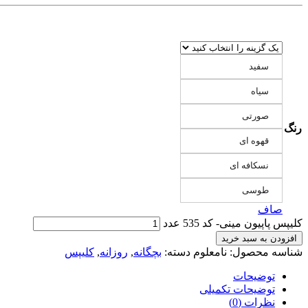
سفید
سیاه
صورتی
رنگ
قهوه ای
نسکافه ای
طوسی
صاف
کلیپس پاپیون مینی- کد 535 عدد
افزودن به سبد خرید
شناسه محصول:
نامعلوم
دسته:
بچگانه
,
روزانه
,
کلیپس
توضیحات
توضیحات تکمیلی
نظرات (0)