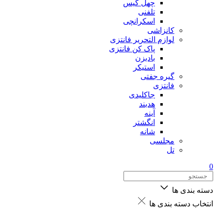
چهل گیس
تلفنی
اسکرانچی
کانزاشی
لوازم التحریر فانتزی
پاک کن فانتزی
بادبزن
استیکر
گیره جفتی
فانتزی
جاکلیدی
هدبند
آینه
انگشتر
شانه
مجلسی
تل
0
دسته بندی ها
انتخاب دسته بندی ها