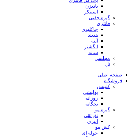
پاک کن فانتزی
بادبزن
استیکر
گیره جفتی
فانتزی
جاکلیدی
هدبند
آینه
انگشتر
شانه
مجلسی
تل
صفحه اصلی
فروشگاه
کلیپس
پولیشی
روزانه
بچگانه
گیره مو
تق تقی
انبری
کش مو
حوله ای