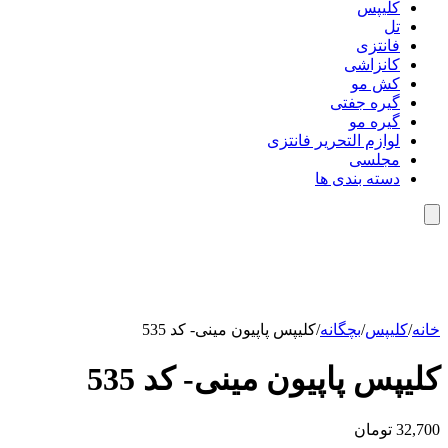
کلیپس
تل
فانتزی
کانزاشی
کش مو
گیره جفتی
گیره مو
لوازم التحریر فانتزی
مجلسی
دسته بندی ها
خانه
/
کلیپس
/
بچگانه
/
کلیپس پاپیون مینی- کد 535
کلیپس پاپیون مینی- کد 535
32,700
تومان