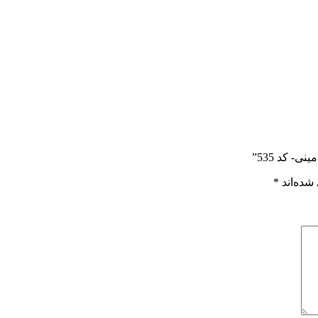
- کد 535”
شده‌اند
*