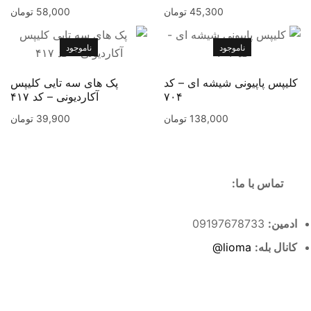
45,300
تومان
58,000
تومان
ناموجود
ناموجود
کلیپس پاپیونی شیشه ای – کد
پک های سه تایی کلیپس
۷۰۴
آکارديونی – کد ۴۱۷
138,000
تومان
39,900
تومان
تماس با ما:
ادمین:
09197678733
کانال بله:
lioma@