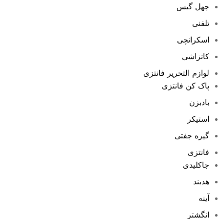
چهل گیس
تلفنی
اسکرانچی
کانزاشی
لوازم التحریر فانتزی
پاک کن فانتزی
بادبزن
استیکر
گیره جفتی
فانتزی
جاکلیدی
هدبند
آینه
انگشتر