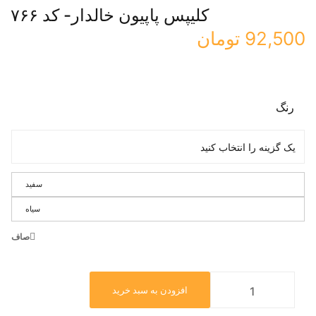
کلیپس پاپیون خالدار- کد ۷۶۶
92,500
تومان
رنگ
سفید
سیاه
صاف
افزودن به سبد خرید