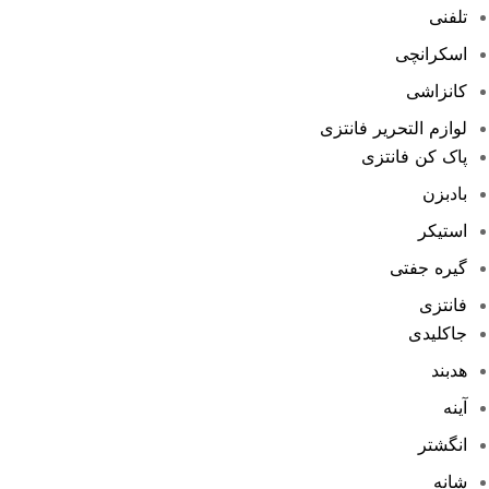
تلفنی
اسکرانچی
کانزاشی
لوازم التحریر فانتزی
پاک کن فانتزی
بادبزن
استیکر
گیره جفتی
فانتزی
جاکلیدی
هدبند
آینه
انگشتر
شانه