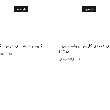
ناموجود
ناموجود
پک های ۸عددی کلیپس پروانه مینی –
کلیپس شیشه ای خرس -کد۰۱
کد۴۱۳
98,000
58,000
تومان