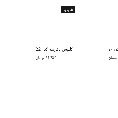
ناموجود
۷
کلیپس دفرمه کد 221
تومان
61,700
تومان