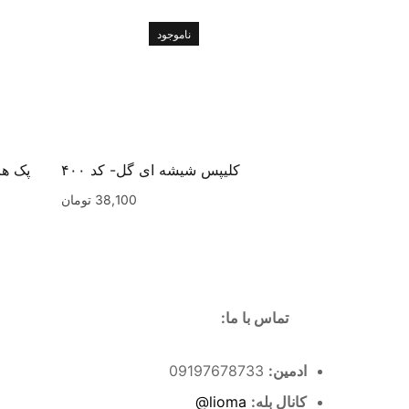
ناموجود
کلیپس شیشه ای گل- کد ۴۰۰
38,100
تومان
تماس با ما:
ادمین:
09197678733
کانال بله:
lioma@