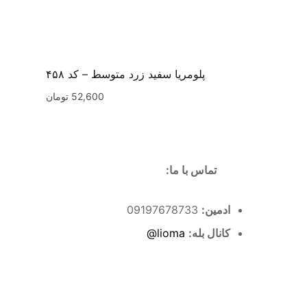
پلومریا سفید زرد متوسط – کد ۴۵۸
52,600
تومان
تماس با ما:
ادمین:
09197678733
کانال بله:
lioma@