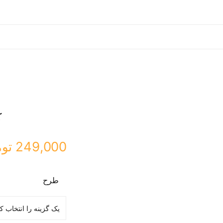
ک
249,000
تو
طرح