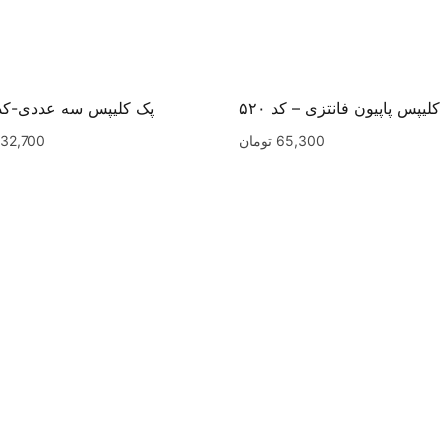
کلیپس پاپیون فانتزی – کد ۵۲۰
پک کلیپس سه عددی-کد ۴۵
65,300
تومان
32,700