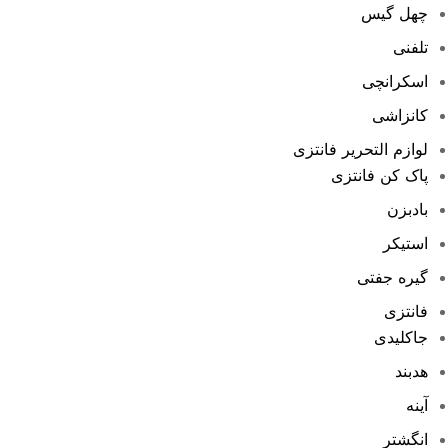
چهل گیس
تلفنی
اسکرانچی
کانزاشی
لوازم التحریر فانتزی
پاک کن فانتزی
بادبزن
استیکر
گیره جفتی
فانتزی
جاکلیدی
هدبند
آینه
انگشتر