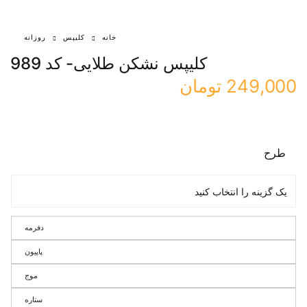
خانه
کلیپس
روزانه
کلیپس نشکن طلایی- کد 989
249,000
تومان
طرح
دفرمه
پاپیون
موج
ستاره