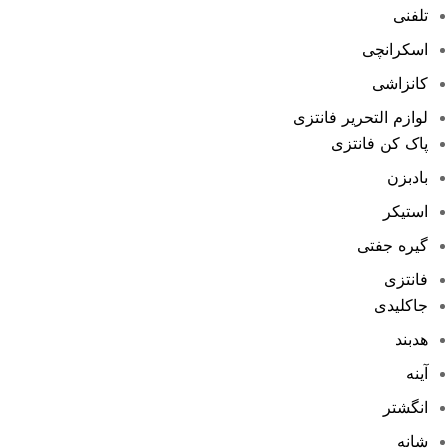
تلفنی
اسکرانچی
کانزاشی
لوازم التحریر فانتزی
پاک کن فانتزی
بادبزن
استیکر
گیره جفتی
فانتزی
جاکلیدی
هدبند
آینه
انگشتر
شانه