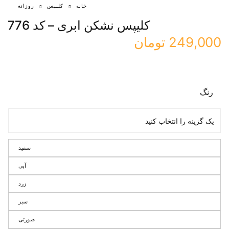
خانه
کلیپس
روزانه
کلیپس نشکن ابری – کد 776
249,000
تومان
رنگ
سفید
آبی
زرد
سبز
صورتی