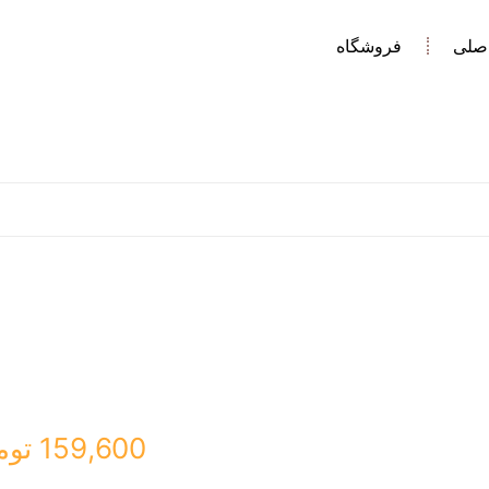
صلی
فروشگاه
159,600
توم