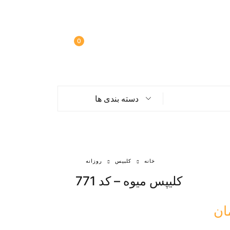
0
دسته بندی ها
خانه
کلیپس
روزانه
کلیپس میوه – کد 771
ان