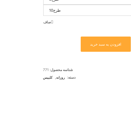
طرح10
صاف
افزودن به سبد خرید
شناسه محصول:
771
دسته:
روزانه
,
کلیپس