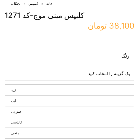
خانه
کلیپس
بچگانه
کلیپس مینی موج-کد 1271
38,100
تومان
رنگ
زرد
آبی
صورتی
کالباسی
نارنجی