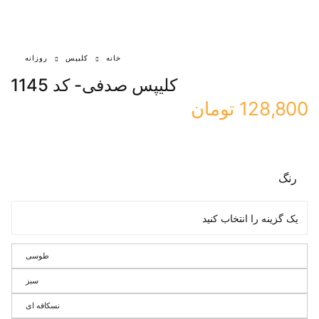
خانه
کلیپس
روزانه
کلیپس صدفی- کد 1145
128,800
تومان
رنگ
طوسی
سبز
نسکافه ای