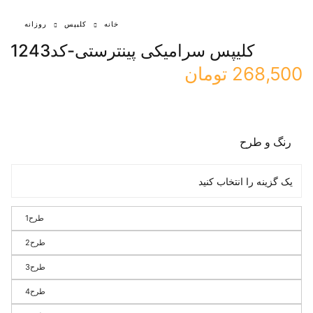
خانه
کلیپس
روزانه
کلیپس سرامیکی پینترستی-کد1243
268,500
تومان
رنگ و طرح
طرح1
طرح2
طرح3
طرح4