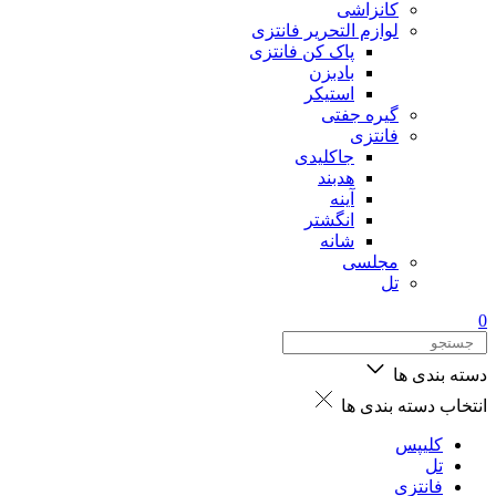
کانزاشی
لوازم التحریر فانتزی
پاک کن فانتزی
بادبزن
استیکر
گیره جفتی
فانتزی
جاکلیدی
هدبند
آینه
انگشتر
شانه
مجلسی
تل
0
دسته بندی ها
انتخاب دسته بندی ها
کلیپس
تل
فانتزی