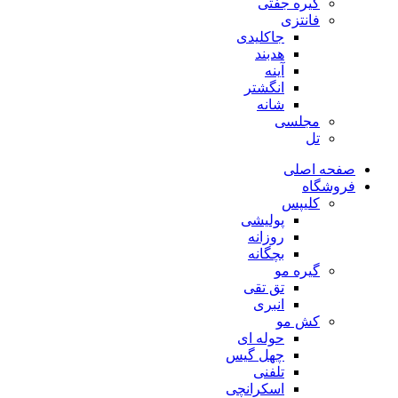
گیره جفتی
فانتزی
جاکلیدی
هدبند
آینه
انگشتر
شانه
مجلسی
تل
صفحه اصلی
فروشگاه
کلیپس
پولیشی
روزانه
بچگانه
گیره مو
تق تقی
انبری
کش مو
حوله ای
چهل گیس
تلفنی
اسکرانچی