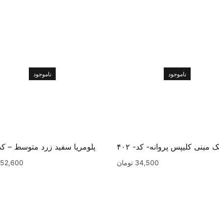
ناموجود
ناموجود
ک مینی کلیپس پروانه- کد- ۴۰۲
پلومریا سفید زرد متوسط – کد ۵۸
34,500
تومان
52,600