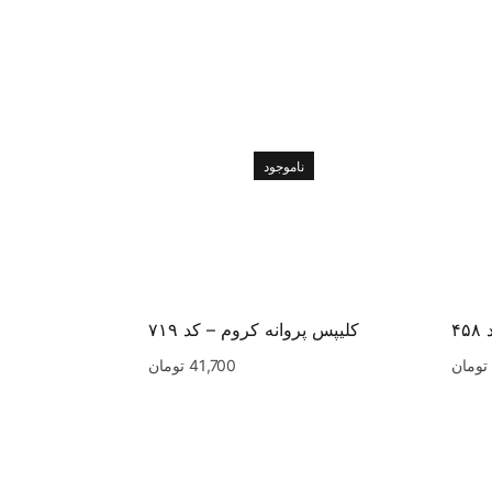
ناموجود
۴
کلیپس پروانه کروم – کد ۷۱۹
تومان
41,700
تومان