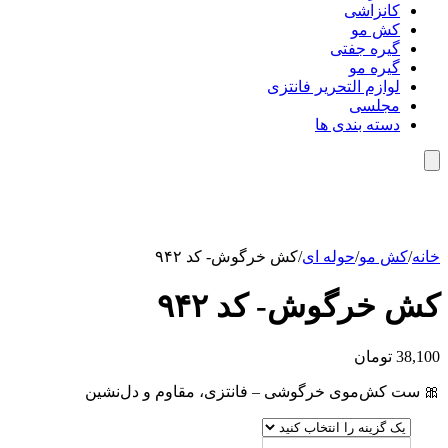
کانزاشی
کش مو
گیره جفتی
گیره مو
لوازم التحریر فانتزی
مجلسی
دسته بندی ها
خانه
/
کش مو
/
حوله ای
/
کش خرگوش- کد ۹۴۲
کش خرگوش- کد ۹۴۲
38,100
تومان
🎀 ست کش‌موی خرگوشی – فانتزی، مقاوم و دل‌نشین