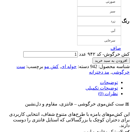
صورتی
سبز
رنگ
زرد
آبی
سرخابی
صاف
کش خرگوش- کد ۹۴۲ عدد
افزودن به سبد خرید
شناسه محصول:
942
دسته:
حوله ای
,
کش مو
برچسب:
ست
خرگوشی
,
مد دخترانه
توضیحات
توضیحات تکمیلی
نظرات (0)
🎀 ست کش‌موی خرگوشی – فانتزی، مقاوم و دل‌نشین
این کش‌موهای بامزه با طرح‌های متنوع شفاف، انتخابی کاربردی
برای دختران کوچک یا بزرگسالانی که استایل فانتزی را دوست
دارند.
✔️ پلاستیک مقاوم و ایمن