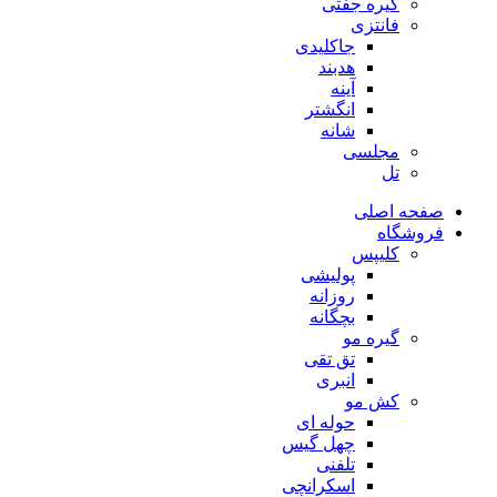
گیره جفتی
فانتزی
جاکلیدی
هدبند
آینه
انگشتر
شانه
مجلسی
تل
صفحه اصلی
فروشگاه
کلیپس
پولیشی
روزانه
بچگانه
گیره مو
تق تقی
انبری
کش مو
حوله ای
چهل گیس
تلفنی
اسکرانچی