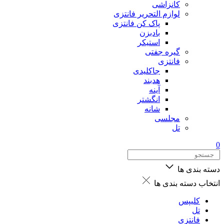
کانزاشی
لوازم التحریر فانتزی
پاک کن فانتزی
بادبزن
استیکر
گیره جفتی
فانتزی
جاکلیدی
هدبند
آینه
انگشتر
شانه
مجلسی
تل
0
دسته بندی ها
انتخاب دسته بندی ها
کلیپس
تل
فانتزی