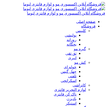
فروشگاه آنلاین اکسسوری مو و لوازم فانتزی لیوما
صفحه اصلی
فروشگاه
کلیپس
پولیشی
روزانه
بچگانه
گیره مو
تق تقی
انبری
کش مو
حوله ای
چهل گیس
تلفنی
اسکرانچی
کانزاشی
لوازم التحریر فانتزی
پاک کن فانتزی
بادبزن
استیکر