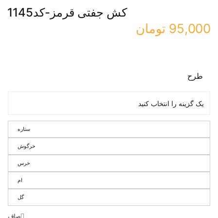
کش جفتی قرمز-کد1145
95,000
تومان
طرح
ستاره
خرگوش
خرس
ام
گل
صاف