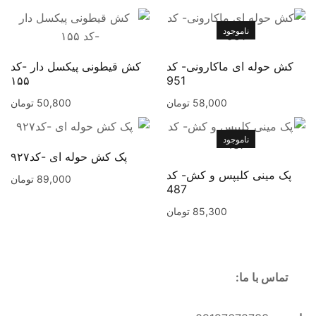
ناموجود
کش حوله ای ماکارونی- کد
کش قیطونی پیکسل دار -کد
۱۵۵
951
58,000
تومان
50,800
تومان
ناموجود
پک کش حوله ای -کد۹۲۷
پک مینی کلیپس و کش- کد
89,000
تومان
487
85,300
تومان
تماس با ما: