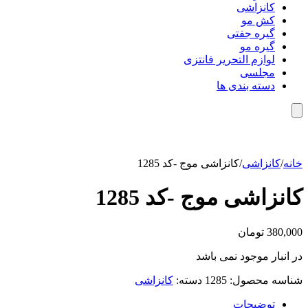
کانزاشی
کش مو
گیره جفتی
گیره مو
لوازم التحریر فانتزی
مجلسی
دسته بندی ها
خانه
/
کانزاشی
/
کانزاشی موج -کد 1285
کانزاشی موج -کد 1285
380,000
تومان
در انبار موجود نمی باشد
شناسه محصول:
1285
دسته:
کانزاشی
توضیحات