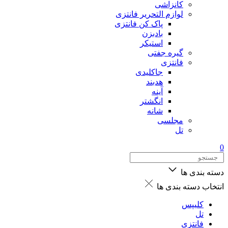
کانزاشی
لوازم التحریر فانتزی
پاک کن فانتزی
بادبزن
استیکر
گیره جفتی
فانتزی
جاکلیدی
هدبند
آینه
انگشتر
شانه
مجلسی
تل
0
دسته بندی ها
انتخاب دسته بندی ها
کلیپس
تل
فانتزی