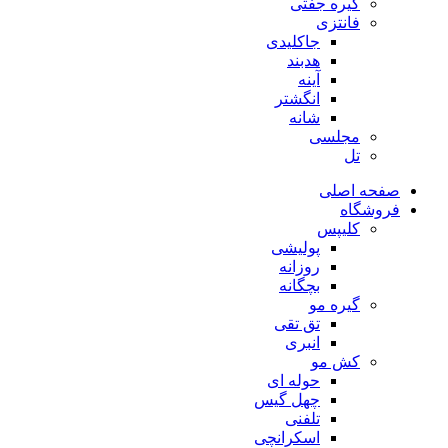
گیره جفتی
فانتزی
جاکلیدی
هدبند
آینه
انگشتر
شانه
مجلسی
تل
صفحه اصلی
فروشگاه
کلیپس
پولیشی
روزانه
بچگانه
گیره مو
تق تقی
انبری
کش مو
حوله ای
چهل گیس
تلفنی
اسکرانچی