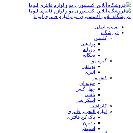
فروشگاه آنلاین اکسسوری مو و لوازم فانتزی لیوما
صفحه اصلی
فروشگاه
کلیپس
پولیشی
روزانه
بچگانه
گیره مو
تق تقی
انبری
کش مو
حوله ای
چهل گیس
تلفنی
اسکرانچی
کانزاشی
لوازم التحریر فانتزی
پاک کن فانتزی
بادبزن
استیکر