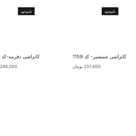
ناموجود
ناموجود
کانزاشی شمشیر- کد 1159
کانزاشی دفرمه-کد 1263
237,600
تومان
248,000