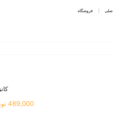
صلی
فروشگاه
کانز
489,000
تو