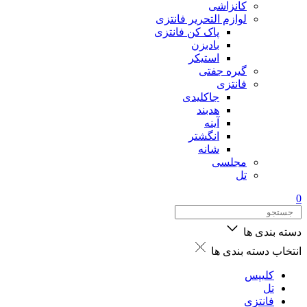
کانزاشی
لوازم التحریر فانتزی
پاک کن فانتزی
بادبزن
استیکر
گیره جفتی
فانتزی
جاکلیدی
هدبند
آینه
انگشتر
شانه
مجلسی
تل
0
دسته بندی ها
انتخاب دسته بندی ها
کلیپس
تل
فانتزی