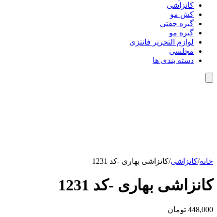
کانزاشی
کش مو
گیره جفتی
گیره مو
لوازم التحریر فانتزی
مجلسی
دسته بندی ها
خانه
/
کانزاشی
/
کانزاشی بهاری -کد 1231
کانزاشی بهاری -کد 1231
448,000
تومان