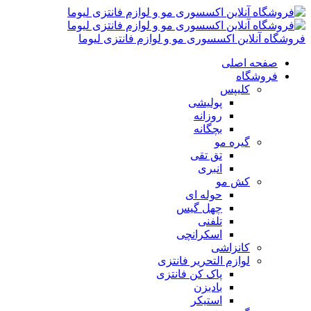
فروشگاه آنلاین اکسسوری مو و لوازم فانتزی لیوما
صفحه اصلی
فروشگاه
کلیپس
پولیشی
روزانه
بچگانه
گیره مو
تق تقی
انبری
کش مو
حوله ای
چهل گیس
تلفنی
اسکرانچی
کانزاشی
لوازم التحریر فانتزی
پاک کن فانتزی
بادبزن
استیکر