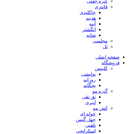
گیره جفتی
فانتزی
جاکلیدی
هدبند
آینه
انگشتر
شانه
مجلسی
تل
صفحه اصلی
فروشگاه
کلیپس
پولیشی
روزانه
بچگانه
گیره مو
تق تقی
انبری
کش مو
حوله ای
چهل گیس
تلفنی
اسکرانچی