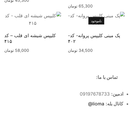
45,300
تومان
65,300
تومان
ناموجود
پک مینی کلیپس پروانه- کد-
کلیپس شیشه ای قلب – کد
۴۱۵
۴۰۲
34,500
تومان
58,000
تومان
تماس با ما:
ادمین:
09197678733
کانال بله:
lioma@