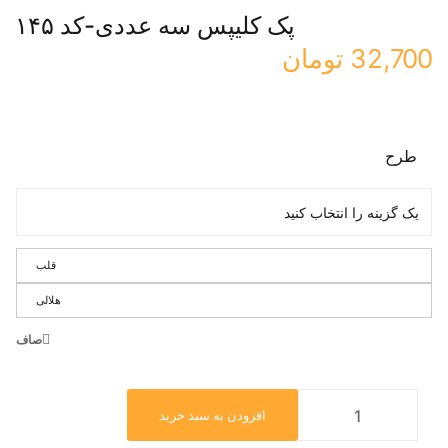
پک کلیپس سه عددی-کد ۱۴۵
32,700
تومان
طرح
قلب
هلالی
صاف
افزودن به سبد خرید