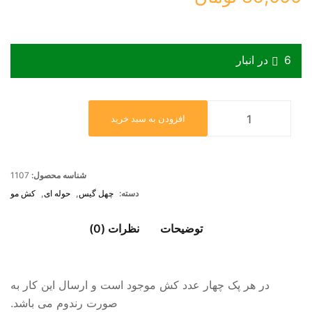
6 در انبار
پک کش عروسکی- کد 1107 عدد
افزودن به سبد خرید
شناسه محصول:
1107
دسته:
چهل گیس
,
حوله ای
,
کش مو
توضیحات
نظرات (0)
در هر پک چهار عدد کش موجود است و ارسال این کار به
صورت رندوم می باشد.