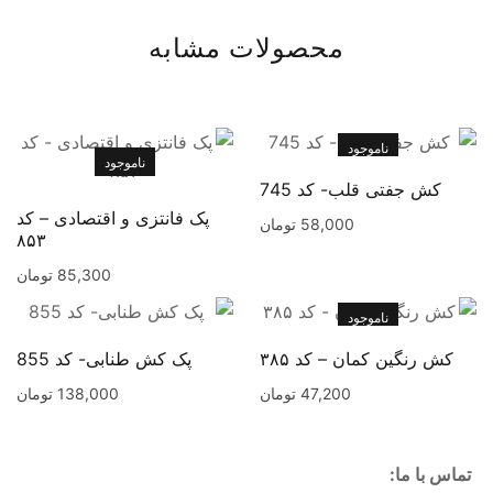
محصولات مشابه
ناموجود
ناموجود
کش جفتی قلب- کد 745
پک فانتزی و اقتصادی – کد
58,000
تومان
۸۵۳
85,300
تومان
این محصول دارای انواع مختلفی می باشد. گزینه ها ممکن است د
این محصول دارای انواع مختلفی
ناموجود
کش رنگین کمان – کد ۳۸۵
پک کش طنابی- کد 855
47,200
تومان
138,000
تومان
تماس با ما: