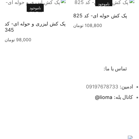
ناموجود
ناموجود
پک کش حوله ای- کد 825
پک کش لیزری و حوله ای- کد
108,800
تومان
345
98,000
تومان
تماس با ما:
ادمین:
09197678733
کانال بله:
lioma@