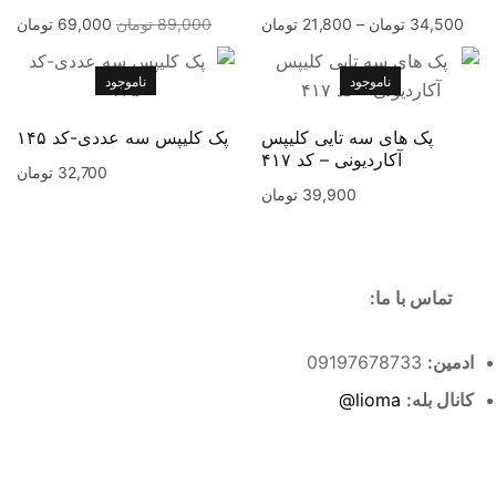
34,500
تومان
–
21,800
تومان
89,000
تومان
69,000
تومان
ناموجود
ناموجود
پک های سه تایی کلیپس
پک کلیپس سه عددی-کد ۱۴۵
آکارديونی – کد ۴۱۷
32,700
تومان
39,900
تومان
تماس با ما:
ادمین:
09197678733
کانال بله:
lioma@