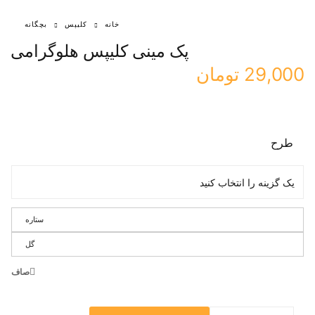
خانه
کلیپس
بچگانه
پک مینی کلیپس هلوگرامی
29,000
تومان
طرح
ستاره
گل
صاف