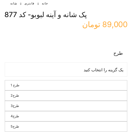
خانه
فانتزی
شانه
پک شانه و آینه لبوبو- کد 877
89,000
تومان
طرح
طرح 1
طرح2
طرح3
طرح4
طرح5