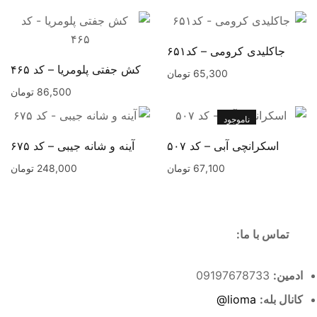
جاکلیدی کرومی – کد۶۵۱
کش جفتی پلومریا – کد ۴۶۵
65,300
تومان
86,500
تومان
ناموجود
اسکرانچی آبی – کد ۵۰۷
آینه و شانه جیبی – کد ۶۷۵
67,100
تومان
248,000
تومان
تماس با ما:
ادمین:
09197678733
کانال بله:
lioma@