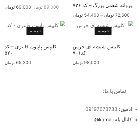
پروانه شعمی بزرگ – کد ۷۲۶
89,000
تومان
69,000
تومان
72,600
تومان
–
54,400
تومان
ناموجود
ناموجود
کلیپس شیشه ای خرس
کلیپس پاپیون فانتزی – کد
-کد۷۰۱
۵۲۰
98,000
تومان
65,300
تومان
تماس با ما:
ادمین:
09197678733
کانال بله:
lioma@