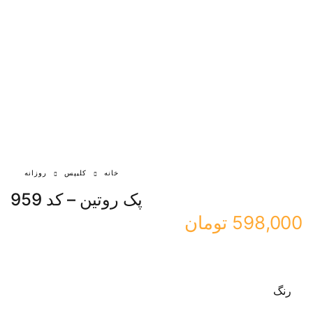
خانه
کلیپس
روزانه
پک روتین – کد 959
598,000
تومان
رنگ