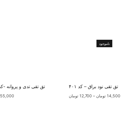
ناموجود
تق تقی نود براق – کد ۴۰۱
تق تقی تدی و پروانه -کد ۱۱
14,500
تومان
–
12,700
تومان
55,000