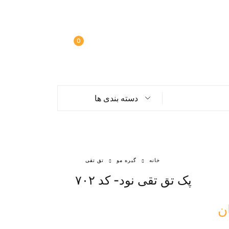
0
دسته بندی ها
خانه
گیره مو
تق تقی
پک تق تقی نود- کد ۷۰۲
ن