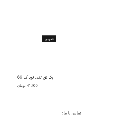
ناموجود
پک تق تقی نود کد 69
41,700
تومان
تماس با ما: