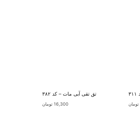
۳
تق تقی آبی مات – کد ۳۸۲
تومان
16,300
تومان