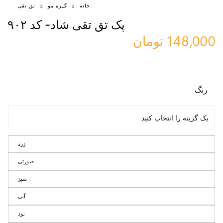
خانه
گیره مو
تق تقی
پک تق تقی شاد- کد ۹۰۲
148,000
تومان
رنگ
زرد
صورتی
سبز
آبی
نود