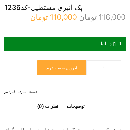
پک انبری مستطیل-کد1236
118,000
تومان
110,000
تومان
9 در انبار
افزودن به سبد خرید
دسته:
انبری
,
گیره مو
توضیحات
نظرات (0)
در هر پک سه عدد انبری 7سانت موجود است و ارسال رنگهای