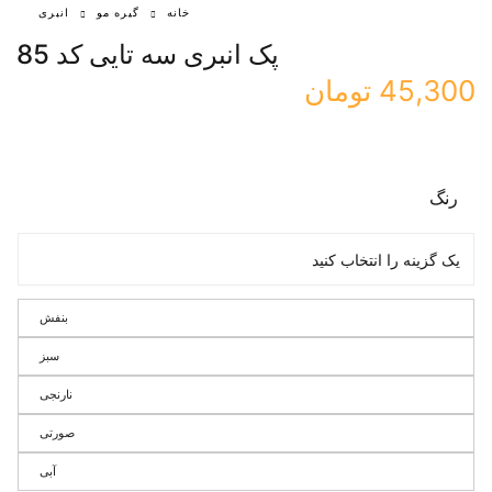
خانه
گیره مو
انبری
پک انبری سه تایی کد 85
45,300
تومان
رنگ
بنفش
سبز
نارنجی
صورتی
آبی