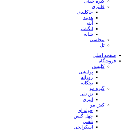
گیره جفتی
فانتزی
جاکلیدی
هدبند
آینه
انگشتر
شانه
مجلسی
تل
صفحه اصلی
فروشگاه
کلیپس
پولیشی
روزانه
بچگانه
گیره مو
تق تقی
انبری
کش مو
حوله ای
چهل گیس
تلفنی
اسکرانچی