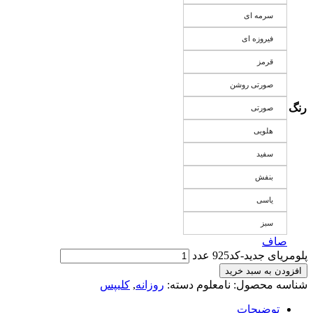
سرمه ای
فیروزه ای
قرمز
صورتی روشن
رنگ
صورتی
هلویی
سفید
بنفش
یاسی
سبز
صاف
پلومریای جدید-کد925 عدد
افزودن به سبد خرید
شناسه محصول:
نامعلوم
دسته:
روزانه
,
کلیپس
توضیحات