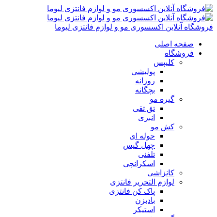
فروشگاه آنلاین اکسسوری مو و لوازم فانتزی لیوما
صفحه اصلی
فروشگاه
کلیپس
پولیشی
روزانه
بچگانه
گیره مو
تق تقی
انبری
کش مو
حوله ای
چهل گیس
تلفنی
اسکرانچی
کانزاشی
لوازم التحریر فانتزی
پاک کن فانتزی
بادبزن
استیکر