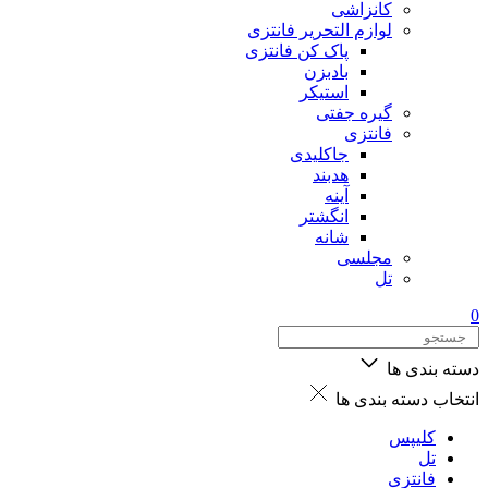
کانزاشی
لوازم التحریر فانتزی
پاک کن فانتزی
بادبزن
استیکر
گیره جفتی
فانتزی
جاکلیدی
هدبند
آینه
انگشتر
شانه
مجلسی
تل
0
دسته بندی ها
انتخاب دسته بندی ها
کلیپس
تل
فانتزی