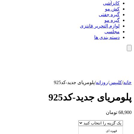
کانزاشی
کش مو
گیره جفتی
گیره مو
لوازم التحریر فانتزی
مجلسی
دسته بندی ها
خانه
/
کلیپس
/
روزانه
/
پلومریای جدید-کد925
پلومریای جدید-کد925
68,900
تومان
قهوه ای