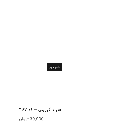
ناموجود
هدبند کبریتی – کد ۴۶۷
39,900
تومان