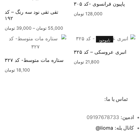
پاپیون فرانسوی -کد ۳۰۵
تقی تقی نود سه رنگ – کد
128,000
تومان
۱۹۲
55,000
تومان
–
39,000
تومان
ناموجود
انبری عروسکی – کد ۳۲۵
ستاره مات متوسط- کد ۳۲۷
21,800
تومان
18,100
تومان
تماس با ما:
ادمین:
09197678733
کانال بله:
lioma@