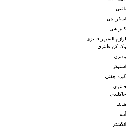
تلفنی
اسکرانچی
کانزاشی
لوازم التحریر فانتزی
پاک کن فانتزی
بادبزن
استیکر
گیره جفتی
فانتزی
جاکلیدی
هدبند
آینه
انگشتر