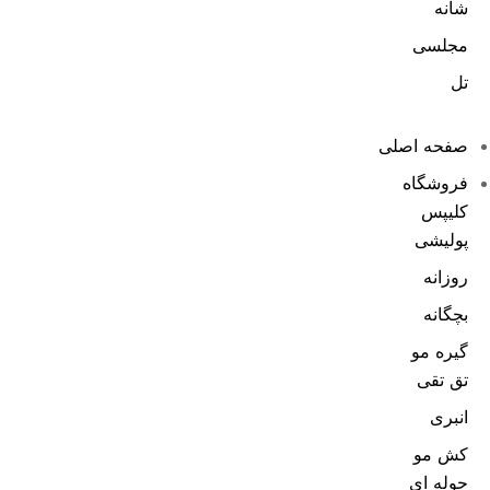
شانه
مجلسی
تل
صفحه اصلی
فروشگاه
کلیپس
پولیشی
روزانه
بچگانه
گیره مو
تق تقی
انبری
کش مو
حوله ای