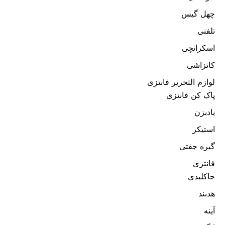
چهل گیس
تلفنی
اسکرانچی
کانزاشی
لوازم التحریر فانتزی
پاک کن فانتزی
بادبزن
استیکر
گیره جفتی
فانتزی
جاکلیدی
هدبند
آینه