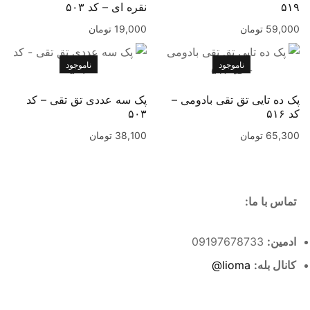
۵۱۹
نقره ای – کد ۵۰۳
59,000
تومان
19,000
تومان
ناموجود
ناموجود
پک ده تایی تق تقی بادومی –
پک سه عددی تق تقی – کد
کد ۵۱۶
۵۰۳
65,300
تومان
38,100
تومان
تماس با ما:
ادمین:
09197678733
کانال بله:
lioma@