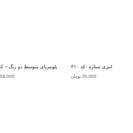
انبری ستاره -کد ۳۱۰
پلومریای متوسط دو رنگ – کد ۶۹
35,000
تومان
58,000