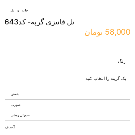
خانه
تل
تل فانتزی گربه- کد643
58,000
تومان
رنگ
بنفش
صورتی
صورتی روشن
صاف