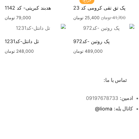
حراج!
پک تق تقی کرومی کد 23
هدبند کبریتی- کد 1142
41,700
تومان
25,400
تومان
79,000
تومان
پک روتین -کد972
تل دانتل-کد1231
489,000
تومان
248,000
تومان
تماس با ما:
ادمین:
09197678733
کانال بله:
lioma@