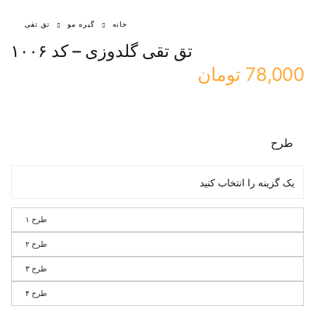
خانه
گیره مو
تق تقی
تق تقی گلدوزی – کد ۱۰۰۶
78,000
تومان
طرح
طرح ۱
طرح ۲
طرح ۳
طرح ۴