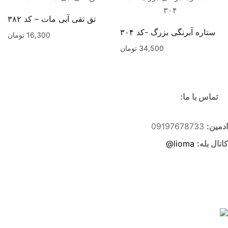
تق تقی آبی مات – کد ۳۸۲
ستاره آبرنگی بزرگ -کد ۳۰۴
16,300
تومان
34,500
تومان
تماس با ما:
ادمین:
09197678733
کانال بله:
lioma@