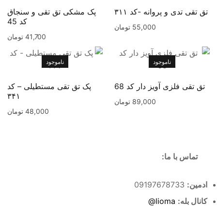
تق تقی تدی و پروانه -کد ۳۱۱
پک مشکی تق تقی و سنجاق
کد 45
55,000
تومان
41,700
تومان
ناموجود
ناموجود
تق تقی فلزی آویز دار کد 68
پک تق تقی مستطیلی – کد
۳۴۱
89,000
تومان
48,000
تومان
تماس با ما:
ادمین:
09197678733
کانال بله:
lioma@