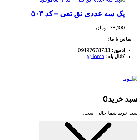
پک سه عددی تق تقی – کد ۵۰۳
38,100
تومان
تماس با ما:
ادمین:
09197678733
کانال بله:
lioma@
سبد خرید
0
سبد خرید شما خالی است.