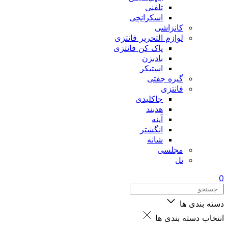
تلفنی
اسکرانچی
کانزاشی
لوازم التحریر فانتزی
پاک کن فانتزی
بادبزن
استیکر
گیره جفتی
فانتزی
جاکلیدی
هدبند
آینه
انگشتر
شانه
مجلسی
تل
0
دسته بندی ها
انتخاب دسته بندی ها