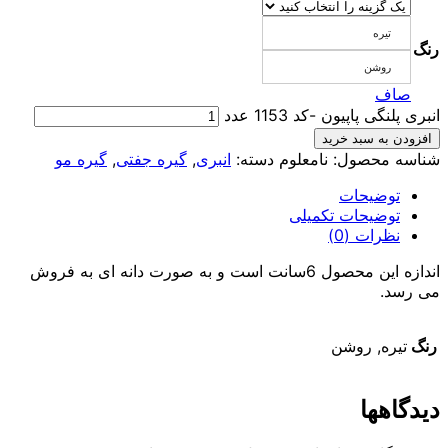
تیره
رنگ
روشن
صاف
انبری پلنگی پاپیون -کد 1153 عدد
افزودن به سبد خرید
شناسه محصول:
نامعلوم
دسته:
انبری
,
گیره جفتی
,
گیره مو
توضیحات
توضیحات تکمیلی
نظرات (0)
اندازه این محصول 6سانت است و به صورت دانه ای به فروش
می رسد.
رنگ
تیره, روشن
دیدگاهها