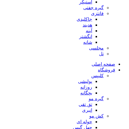
استیکر
گیره جفتی
فانتزی
جاکلیدی
هدبند
آینه
انگشتر
شانه
مجلسی
تل
صفحه اصلی
فروشگاه
کلیپس
پولیشی
روزانه
بچگانه
گیره مو
تق تقی
انبری
کش مو
حوله ای
چهل گیس