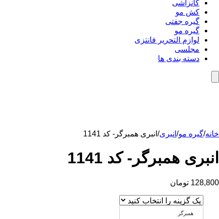
کانزاشی
کش مو
گیره جفتی
گیره مو
لوازم التحریر فانتزی
مجلسی
دسته بندی ها
خانه
/
گیره مو
/
انبری
/
انبری همبرگر- کد 1141
انبری همبرگر- کد 1141
128,800
تومان
همبرگر