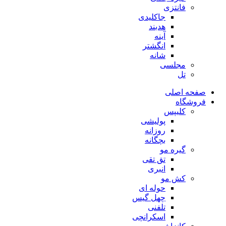
فانتزی
جاکلیدی
هدبند
آینه
انگشتر
شانه
مجلسی
تل
صفحه اصلی
فروشگاه
کلیپس
پولیشی
روزانه
بچگانه
گیره مو
تق تقی
انبری
کش مو
حوله ای
چهل گیس
تلفنی
اسکرانچی