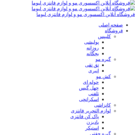
فروشگاه آنلاین اکسسوری مو و لوازم فانتزی لیوما
صفحه اصلی
فروشگاه
کلیپس
پولیشی
روزانه
بچگانه
گیره مو
تق تقی
انبری
کش مو
حوله ای
چهل گیس
تلفنی
اسکرانچی
کانزاشی
لوازم التحریر فانتزی
پاک کن فانتزی
بادبزن
استیکر
گیره جفتی