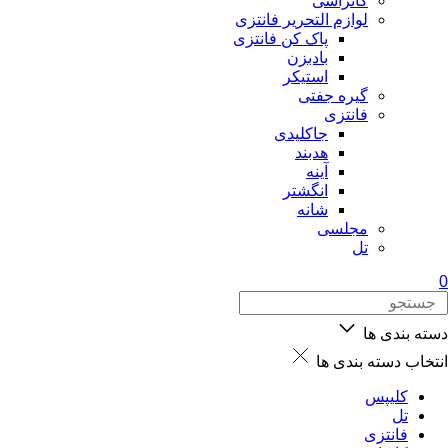
کانزاشی
لوازم التحریر فانتزی
پاک کن فانتزی
بادبزن
استیکر
گیره جفتی
فانتزی
جاکلیدی
هدبند
آینه
انگشتر
شانه
مجلسی
تل
0
دسته بندی ها
انتخاب دسته بندی ها
کلیپس
تل
فانتزی