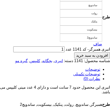
ساندویچ
رولت
طرح
پنکیک
بیسکویت
ساندویچ2
صاف
انبری همبرگر- کد 1141 عدد
افزودن به سبد خرید
شناسه محصول:
1141
دسته:
انبری
,
بچگانه
,
کلیپس
,
گیره مو
توضیحات
توضیحات تکمیلی
نظرات (0)
انبری این محصول حدود 7 سانت است و دارای 4 عدد مینی کلیپس می
باشد.
طرح
همبرگر, ساندویچ, رولت, پنکیک, بیسکویت, ساندویچ2