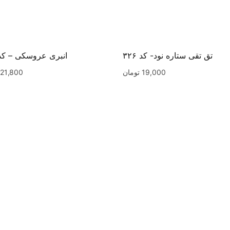
تق تقی ستاره نود- کد ۳۲۶
انبری عروسکی – کد ۲۵
19,000
تومان
21,800