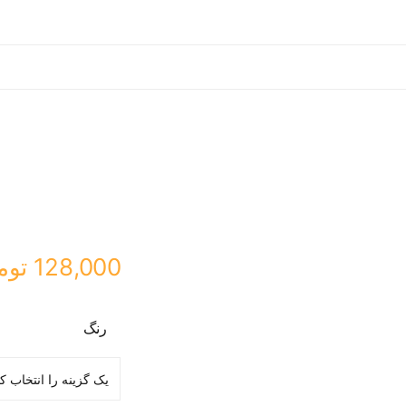
128,000
توم
رنگ