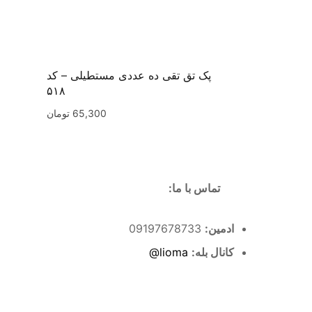
پک تق تقی ده عددی مستطیلی – کد
۵۱۸
65,300
تومان
تماس با ما:
ادمین:
09197678733
کانال بله:
lioma@