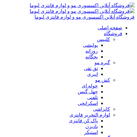
فروشگاه آنلاین اکسسوری مو و لوازم فانتزی لیوما
صفحه اصلی
فروشگاه
کلیپس
پولیشی
روزانه
بچگانه
گیره مو
تق تقی
انبری
کش مو
حوله ای
چهل گیس
تلفنی
اسکرانچی
کانزاشی
لوازم التحریر فانتزی
پاک کن فانتزی
بادبزن
استیکر