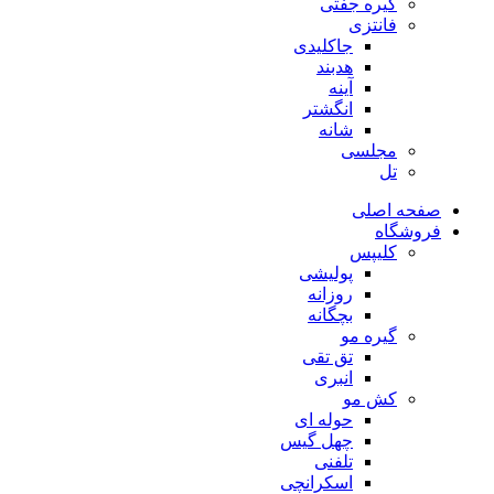
گیره جفتی
فانتزی
جاکلیدی
هدبند
آینه
انگشتر
شانه
مجلسی
تل
صفحه اصلی
فروشگاه
کلیپس
پولیشی
روزانه
بچگانه
گیره مو
تق تقی
انبری
کش مو
حوله ای
چهل گیس
تلفنی
اسکرانچی