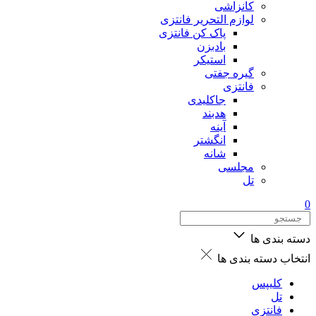
کانزاشی
لوازم التحریر فانتزی
پاک کن فانتزی
بادبزن
استیکر
گیره جفتی
فانتزی
جاکلیدی
هدبند
آینه
انگشتر
شانه
مجلسی
تل
0
دسته بندی ها
انتخاب دسته بندی ها
کلیپس
تل
فانتزی