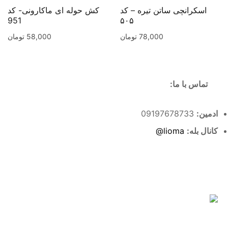
اسکرانچی ساتن تیره – کد
کش حوله ای ماکارونی- کد
951
۵۰۵
78,000
تومان
58,000
تومان
تماس با ما:
ادمین:
09197678733
کانال بله:
lioma@