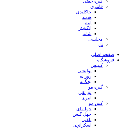
گیره جفتی
فانتزی
جاکلیدی
هدبند
آینه
انگشتر
شانه
مجلسی
تل
صفحه اصلی
فروشگاه
کلیپس
پولیشی
روزانه
بچگانه
گیره مو
تق تقی
انبری
کش مو
حوله ای
چهل گیس
تلفنی
اسکرانچی