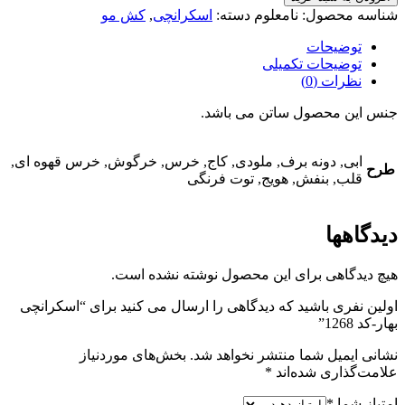
شناسه محصول:
نامعلوم
دسته:
اسکرانچی
,
کش مو
توضیحات
توضیحات تکمیلی
نظرات (0)
جنس این محصول ساتن می باشد.
ابی, دونه برف, ملودی, کاج, خرس, خرگوش, خرس قهوه ای,
طرح
قلب, بنفش, هویج, توت فرنگی
دیدگاهها
هیچ دیدگاهی برای این محصول نوشته نشده است.
اولین نفری باشید که دیدگاهی را ارسال می کنید برای “اسکرانچی
بهار-کد 1268”
نشانی ایمیل شما منتشر نخواهد شد.
بخش‌های موردنیاز
علامت‌گذاری شده‌اند
*
امتیاز شما
*