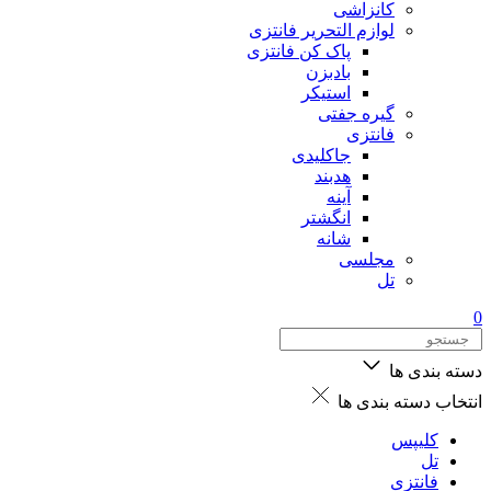
کانزاشی
لوازم التحریر فانتزی
پاک کن فانتزی
بادبزن
استیکر
گیره جفتی
فانتزی
جاکلیدی
هدبند
آینه
انگشتر
شانه
مجلسی
تل
0
دسته بندی ها
انتخاب دسته بندی ها
کلیپس
تل
فانتزی