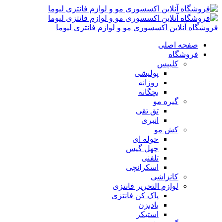
فروشگاه آنلاین اکسسوری مو و لوازم فانتزی لیوما
صفحه اصلی
فروشگاه
کلیپس
پولیشی
روزانه
بچگانه
گیره مو
تق تقی
انبری
کش مو
حوله ای
چهل گیس
تلفنی
اسکرانچی
کانزاشی
لوازم التحریر فانتزی
پاک کن فانتزی
بادبزن
استیکر