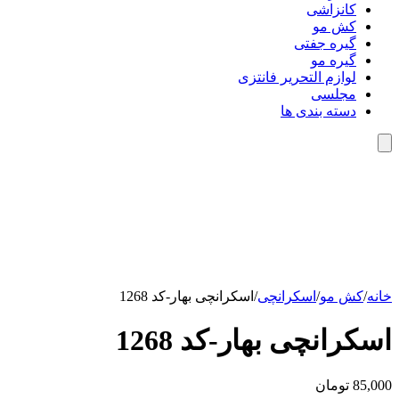
کانزاشی
کش مو
گیره جفتی
گیره مو
لوازم التحریر فانتزی
مجلسی
دسته بندی ها
خانه
/
کش مو
/
اسکرانچی
/
اسکرانچی بهار-کد 1268
اسکرانچی بهار-کد 1268
85,000
تومان