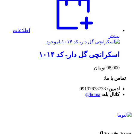
اطلاعات
بیشتر
ناموجود
اسکرانچی گل دار- کد ۱۰۱۴
98,000
تومان
تماس با ما:
ادمین:
09197678733
کانال بله:
lioma@
سبد خرید
0