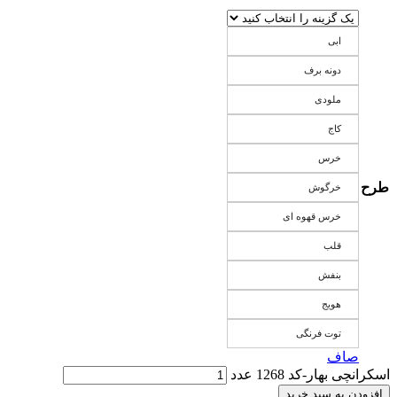
ابی
دونه برف
ملودی
کاج
خرس
طرح
خرگوش
خرس قهوه ای
قلب
بنفش
هویج
توت فرنگی
صاف
اسکرانچی بهار-کد 1268 عدد
افزودن به سبد خرید