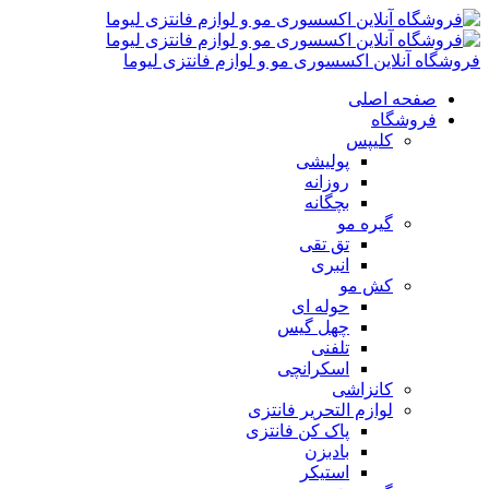
فروشگاه آنلاین اکسسوری مو و لوازم فانتزی لیوما
صفحه اصلی
فروشگاه
کلیپس
پولیشی
روزانه
بچگانه
گیره مو
تق تقی
انبری
کش مو
حوله ای
چهل گیس
تلفنی
اسکرانچی
کانزاشی
لوازم التحریر فانتزی
پاک کن فانتزی
بادبزن
استیکر