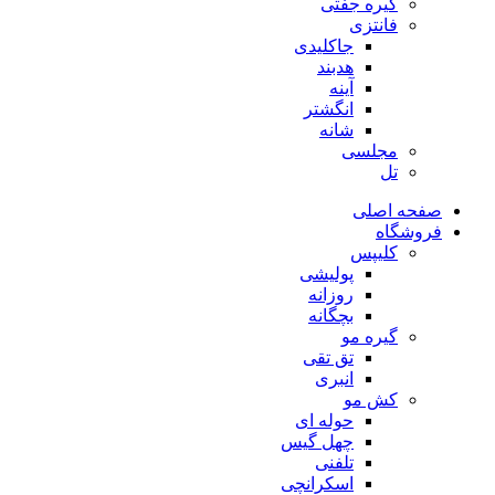
گیره جفتی
فانتزی
جاکلیدی
هدبند
آینه
انگشتر
شانه
مجلسی
تل
صفحه اصلی
فروشگاه
کلیپس
پولیشی
روزانه
بچگانه
گیره مو
تق تقی
انبری
کش مو
حوله ای
چهل گیس
تلفنی
اسکرانچی