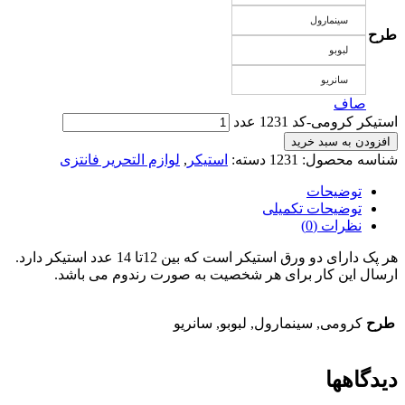
سینمارول
طرح
لبوبو
سانریو
صاف
استیکر کرومی-کد 1231 عدد
افزودن به سبد خرید
شناسه محصول:
1231
دسته:
استیکر
,
لوازم التحریر فانتزی
توضیحات
توضیحات تکمیلی
نظرات (0)
هر پک دارای دو ورق استیکر است که بین 12تا 14 عدد استیکر دارد.
ارسال این کار برای هر شخصیت به صورت رندوم می باشد.
طرح
کرومی, سینمارول, لبوبو, سانریو
دیدگاهها