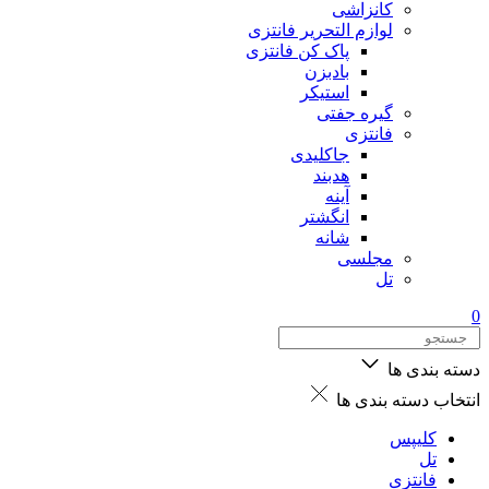
کانزاشی
لوازم التحریر فانتزی
پاک کن فانتزی
بادبزن
استیکر
گیره جفتی
فانتزی
جاکلیدی
هدبند
آینه
انگشتر
شانه
مجلسی
تل
0
دسته بندی ها
انتخاب دسته بندی ها
کلیپس
تل
فانتزی