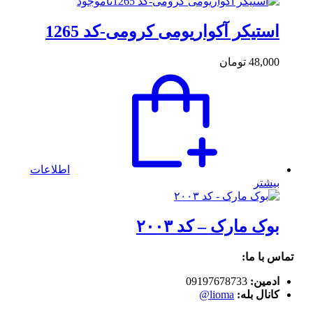
ناموجود
استیکر آکواریومی کرومی-کد 1265
48,000
تومان
اطلاعات
بیشتر
بوک مارک – کد ۲۰۰۳
تماس با ما:
ادمین:
09197678733
کانال بله:
lioma@